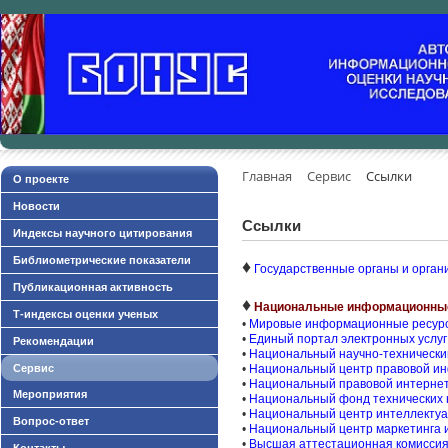
Главная
Сервис
Ссылки
О проекте
Новости
Ссылки
Индексы научного цитирования
Библиометрические показатели
♦
Государственные органы и орган
Публикационная активность
♦
Национальные информационные
Т-индексы оценки ученых
•
Мировые информационные ресурсы
•
Единый портал электронных услу
Рекомендации
•
Национальный научно-технически
Сервис
•
Национальный центр правовой ин
•
Национальный правовой интернет
Мероприятия
•
Национальный фонд технических 
•
Национальный центр интеллектуа
Вопрос-ответ
•
Национальный центр маркетинга 
•
Высшая аттестационная комиссия