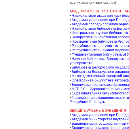
других аналогичных ссылок)
АКАДЕМИИ И БИБЛИОТЕКИ БЕЛА
•
Национальная академия наук Бел
•
Академия управления при Презид
•
Академия последипломного обра
•
Национальная библиотека Белару
•
Центральная научная библиотека 
•
Белорусская библиотечная ассоц
•
Президентская библиотека Респуб
•
Республиканская научно-техничес
•
Республиканская научная медицин
•
Фундаментальная библиотека БГ
•
Научная библиотека Белорусского
университета
•
Библиотека Белорусского государ
•
Библиотека Белорусского аграрно
•
Межведомственный городской биб
•
Электронная библиотека автореф
•
Белорусская сельскохозяйственна
•
MED.BY — Здравоохранение и мед
•
Образовательная сеть Министерс
•
Главный информационно-аналитич
Республики Беларусь
ВЫСШИЕ УЧЕБНЫЕ ЗАВЕДЕНИЯ
•
Академия управления при Презид
•
Академия Министерства внутренни
•
Барановичский государственный 
•
Белорусская государственная ака