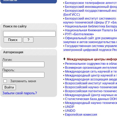
Контакты
•
Белорусское телеграфное агентст
•
Белорусский инновационный фон
•
Белорусский государственный инс
(БелГИСС)
•
Белорусский институт системног
научно-технической сферы (ГУ «Б
Поиск по сайту
•
Национальная библиотека Белару
•
Национальная Книжная Палата Б
•
РУП «Белтелеком»
•
Официальный сайт для размещен
закупках и актов законодательства 
•
Государственная система управл
электронной цифровой подписи Ре
Авторизация
♦
Международные центры инфор
Логин:
•
Региональное содружество в обла
•
Всемирная организация интеллек
Пароль:
•
Международная сеть научной и т
•
Международный центр научной и
•
Международная ассоциация акаде
Запомнить меня
•
Всероссийский институт научной
•
Всероссийский научно-техническ
•
Всероссийская патентно-техничес
Забыли свой пароль?
•
Международный Центр научных и
•
Статистическая база данных ООН
•
Международный научно-техническ
•
UNDP
•
UNIDO
•
Европейскя комиссия