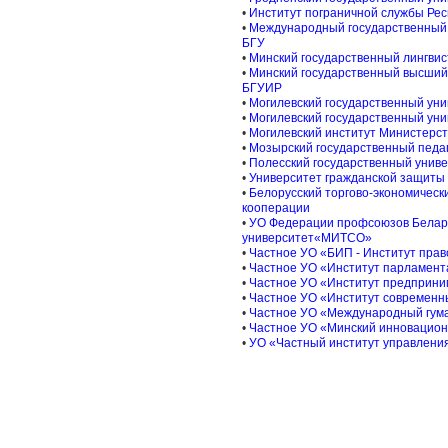
•
Институт пограничной службы Рес
•
Международный государственный э
БГУ
•
Минский государственный лингвис
•
Минский государственный высший
БГУИР
•
Могилевский государственный уни
•
Могилевский государственный уни
•
Могилевский институт Министерст
•
Мозырский государственный педаг
•
Полесский государственный унив
•
Университет гражданской защиты
•
Белорусский торгово-экономическ
кооперации
•
УО Федерации профсоюзов Бела
университет«МИТСО»
•
Частное УО «БИП - Институт пра
•
Частное УО «Институт парламент
•
Частное УО «Институт предприни
•
Частное УО «Институт современн
•
Частное УО «Международный гума
•
Частное УО «Минский инновацион
•
УО «Частный институт управлени