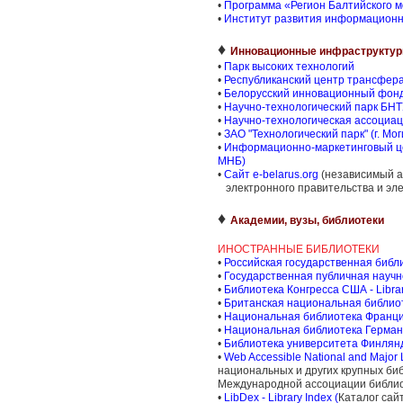
•
Программа «Регион Балтийского 
•
Институт развития информационн
♦
Инновационные инфраструкту
•
Парк высоких технологий
•
Республиканский центр трансфера
•
Белорусский инновационный фон
•
Научно-технологический парк БНТ
•
Научно-технологическая ассоциац
•
ЗАО "Технологический парк" (г. Мо
•
Информационно-маркетинговый це
МНБ)
•
Сайт e-belarus.org
(независимый а
электронного правительства и эле
♦
Академии, вузы, библиотеки
ИНОСТРАННЫЕ БИБЛИОТЕКИ
•
Российская государственная библ
•
Государственная публичная научн
•
Библиотека Конгресса США - Librar
•
Британская национальная библиотек
•
Национальная библиотека Франции.
•
Национальная библиотека Германии
•
Библиотека университета Финлян
•
Web Accessible National and Major Li
национальных и других крупных би
Международной ассоциации библио
•
LibDex - Library Index (
Каталог сай