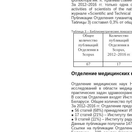
фольклора им. К. Крапивы совме
За 2012–2016 гг. только одна
activities
of
scientists
of
the
nat
журнале «
Scientific
and
Technical
Публикации Отделения гуманита
Таблицы 3) составил 0,3% от общ
Таблица 3 – Библиометрические показате
Общее
Количество
количество
публикаций
публикаций
Отделения в
Отделения в
Scopus
,
Scopus
2012–2016 гг.
67
17
Отделение медицинских 
Отделение медицинских наук 
исследований в области медици
практических задач здравоохран
В состав Отделения входят Инст
Беларуси. Общее количество пу
За 2012–2016 гг. Отделение пред
● 56 статей (68%) принадлежат 
● 17 статей (21%) – Институту б
● 9 статей (11%) – Институту ра
Данные публикации получили 147 
Ссылки на публикации Отделен