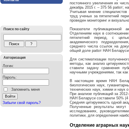
Контакты
постоянного увеличения их числа
декабрь 2015 г. – 375 56 работ; на
Учитывая мнение специалистов 
труд ученых за пятилетний пер
проведен мониторинг и визуальн
Показатели публикационной 
Поиск по сайту
Отделениям наук в соотношении
пятилетний период, с цель
академического подразделени
среднего числа ссылок на доку
общей доле работ НАН Беларуси
Авторизация
Для систематизации полученног
методы, как анализ цитируемос
Логин:
ставили задачу сравнения пу
научными учреждениями, так как
Пароль:
В настоящее время НАН Белару
биологических наук, гуманитарн
Запомнить меня
технических наук, химии и наук о
При анализе публикаций за 2012
НАН Беларуси составили 50% (4 4
Средняя цитируемость одной ака
Забыли свой пароль?
Полученные результаты могут
исследованиях, руководителям
политики, для определения наиб
Отделение аграрных нау