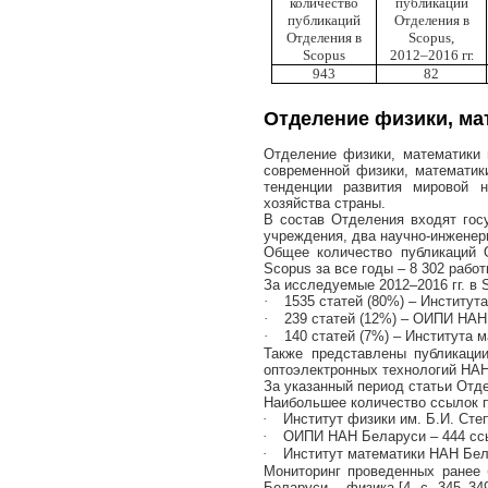
количество
публикаций
публикаций
Отделения в
Отделения в
Scopus
,
Scopus
2012–2016 гг.
943
82
Отделение
физики, ма
Отделение физики, математики
современной физики, математи
тенденции развития мировой н
хозяйства страны.
В состав Отделения входят гос
учреждения, два научно-инженер
Общее количество публикаций 
Scopus
за все годы – 8 302 работ
За исследуемые 2012–2016 гг. в
·
1535 статей (80%) – Институт
·
239 статей (12%) – ОИПИ НАН
·
140 статей (7%) – Института 
Также представлены публикации
оптоэлектронных технологий НАН 
За указанный период статьи Отде
Наибольшее количество ссылок п
·
Институт физики им. Б.И. Сте
·
ОИПИ НАН Беларуси – 444 ссы
·
Институт математики НАН Бела
Мониторинг проведенных ранее 
Беларуси – физика [4, с. 345–349