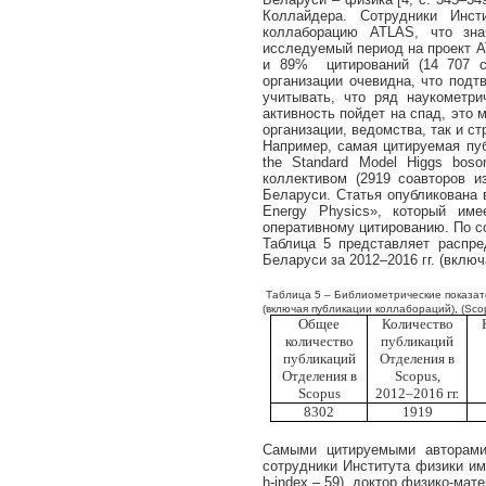
Коллайдера. Сотрудники Инс
коллаборацию ATLAS, что зна
исследуемый период на проект A
и 89% цитирований (14 707 сс
организации очевидна, что подт
учитывать, что ряд наукометри
активность пойдет на спад, это 
организации, ведомства, так и ст
Например, самая цитируемая пу
the
Standard
Model
Higgs
boso
коллективом (2919 соавторов 
Беларуси. Статья опубликована в 
Energy Physics», который име
оперативному цитированию. По со
Таблица 5 представляет распр
Беларуси за 2012–2016 гг. (вклю
Таблица
5 – Библиометрические показа
(включая публикации коллабораций), (
Sco
Общее
Количество
количество
публикаций
публикаций
Отделения в
Отделения в
Scopus
,
Scopus
2012–2016 гг.
8302
1919
Самыми цитируемыми авторами
сотрудники Института физики им
h
-
index
– 59),
доктор физико-мате