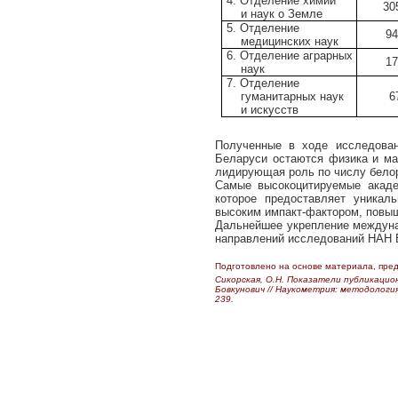
4.
Отделение химии
30
и
наук о Земле
5.
Отделение
9
медицинских наук
6. Отделение аграрных
1
наук
7.
Отделение
гуманитарных наук
6
и искусств
Полученные в ходе исследован
Беларуси остаются физика и ма
лидирующая роль по числу бело
Самые высокоцитируемые акаде
которое предоставляет уникал
высоким импакт-фактором, повыш
Дальнейшее укрепление междунар
направлений исследований НАН Б
Подготовлено на основе материала, пре
Сикорская, О.Н. Показатели публикаци
Бовкунович //
Наукометрия: методология, 
239.