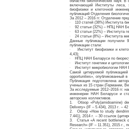
областях биологических наук. В
включающий Институты леса, э
биофизики и клеточной инженер
публикаций Отделения биологиче
За 2012 – 2016 гг. Отделение пр
·
110 статей (38%) Института б
·
92 статьи (32%) – НПЦ НАН Б
·
63 статьи (22%) – Института 
·
24 статьи (8%) – Института м
Данные публикации получили 9
публикации стали:
·
Институт биофизики и клет
4,43);
·
НПЦ НАН Беларуси по биоресур
·
Институт генетики и цитологии
·
Институт микробиологии НАН Б
Самой цитируемой публикацией
opportunities
»
, опубликованный в
Публикация подготовлена авто
ученых из 15 стран (Германии, Ве
За исследуемые 2012–2016 гг. н
инженерии НАН Беларуси и
ст
авторских коллективов.
1.
Обзор
«Poly(amidoamine) den
Delivery» (IF – 5.434), 2013
г
. –
4
2.
Обзор
«How to study dendrimer
7.441), 2014
г
. – 30
ссылок
(
цитир
3.
Статья
«A recent bottleneck 
Research» (IF – 11.351), 2015
г
.,
п