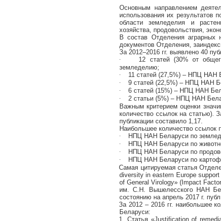
Основным направлением деятел
использования их результатов 
области земледелия и растен
хозяйства, продовольствия, экон
В состав Отделения аграрных 
документов Отделения, заиндек
За 2012–2016 гг. выявлено 40 п
·
12 статей (30% от обще
земледелию;
·
11 статей (27,5%) – НПЦ НАН
·
9 статей (22,5%) – НПЦ НАН Б
·
6 статей (15%) – НПЦ НАН Бе
·
2 статьи (5%) – НПЦ НАН Бела
Важным критерием оценки знач
количество ссылок на статью). 
публикации составило 1,17.
Наибольшее количество ссылок п
·
НПЦ НАН Беларуси по земледе
·
НПЦ НАН Беларуси по животнов
·
НПЦ НАН Беларуси по продово
·
НПЦ НАН Беларуси по картофе
Самая
цитируемая
статья
Отдел
diversity in eastern Europe support
of General Virology» (Impact Factor
им. С.Н. Вышелесского НАН Бе
состоянию на апрель 2017 г. пуб
За 2012 – 2016 гг. наибольшее 
Беларуси:
1. Статья «
Justification
of
remedia