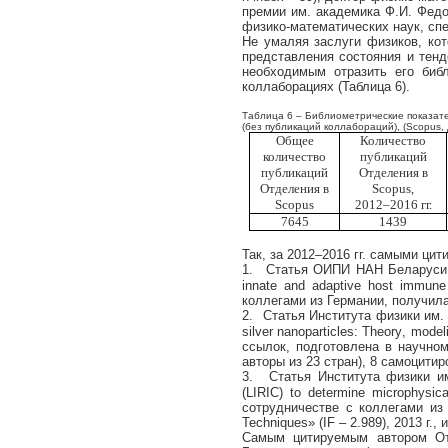
премии им. академика Ф.И. Федор
физико-математических наук,
спе
Не умаляя заслуги физиков, ко
представления состояния и тенд
необходимым отразить его биб
коллаборациях (Таблица 6).
Таблица 6 – Библиометрические показат
(без публикаций коллабораций), (
Scopus
,
Общее
Количество
количество
публикаций
публикаций
Отделения в
Отделения в
Scopus
,
Scopus
2012–2016 гг.
7645
1439
Так, за 2012–2016 гг. самыми ци
1.
Статья ОИПИ НАН Беларуси
innate
and
adaptive
host
immune
коллегами из Германии, получила
2.
Статья Института физики им.
silver
nanoparticles
:
Theory
,
model
ссылок, подготовлена в научно
авторы из 23 стран), 8 самоцитир
3.
Статья
Института физики и
(
LIRIC
)
to
determine
microphysica
сотрудничестве с коллегами из
Techniques
» (
IF
– 2.989), 2013 г.,
Самым цитируемым автором Отд