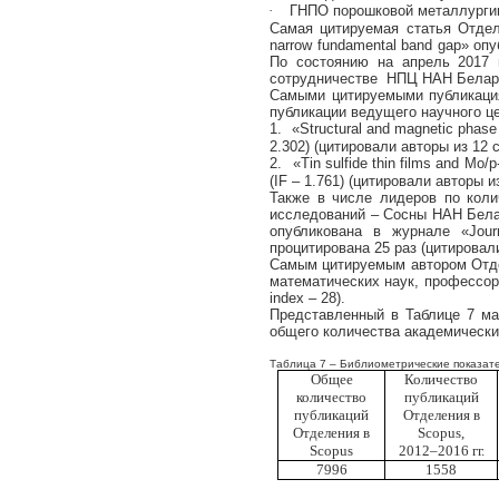
·
ГНПО порошковой металлургии
Самая цитируемая статья Отде
narrow fundamental band gap»
опу
По состоянию на апрель 2017 
сотрудничестве НПЦ НАН Беларус
Самыми цитируемыми публикация
публикации ведущего научного це
1.
«
Structural and magnetic phase 
2.302) (
цитировали
авторы
из
12
2.
«
Tin sulfide thin films and Mo/
(IF – 1.761) (
цитировали
авторы
и
Также в числе лидеров по коли
исследований – Сосны НАН Белар
опубликована в журнале «
Jour
процитирована
25 раз (цитировал
Самым цитируемым автором Отдел
математических наук, профессор
index
– 28).
Представленный в Таблице 7 м
общего количества академически
Таблица 7 – Библиометрические показате
Общее
Количество
количество
публикаций
публикаций
Отделения в
Отделения в
Scopus
,
Scopus
2012–2016 гг.
7996
1558