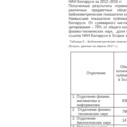
НАН Беларуси за 2012–2016 гг.
Полученные результаты отража
различных предметных обла
библиометрические показатели к
Наивысшие показатели публик
Беларуси. От суммарного числ
цитирования – 79% от общего к
физико-технических наук, доля 
ссылок НАН Беларуси в
Scopus
Таблица 9 – Библиометрические показат
(
Scopus
, данные на апрель 2017 г.)
Об
колич
Отделение
публи
в
Sc
1.
Отделение физики,
математики и
83
информатики
2.
Отделение физико-
79
технических наук
3.
Отделение
14
биологических наук