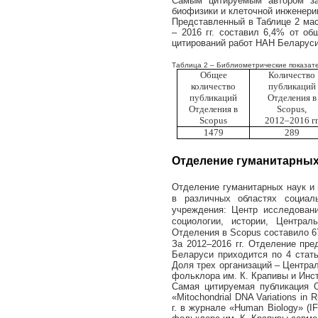
Самым цитируемым автором за 
биофизики и клеточной инженери
Представленный в Таблице 2 ма
– 2016 гг. составил 6,4% от о
цитирований работ НАН Беларуси
Таблица 2 – Библиометрические показат
Общее
Количество
количество
публикаций
публикаций
Отделения в
Отделения в
Scopus
,
Scopus
2012–2016 гг
1479
289
Отделение гуманитарных 
Отделение гуманитарных наук и
в различных областях социа
учреждения: Центр исследовани
социологии, истории, Центра
Отделения в
Scopus
составило 6
За 2012–2016 гг. Отделение пре
Беларуси приходится по 4 стат
Доля трех организаций – Центра
фольклора им. К. Крапивы и Инст
Самая цитируемая публикация 
«
Mitochondrial
DNA
Variations
in
R
г. в журнале «
Human
Biology
» (
IF