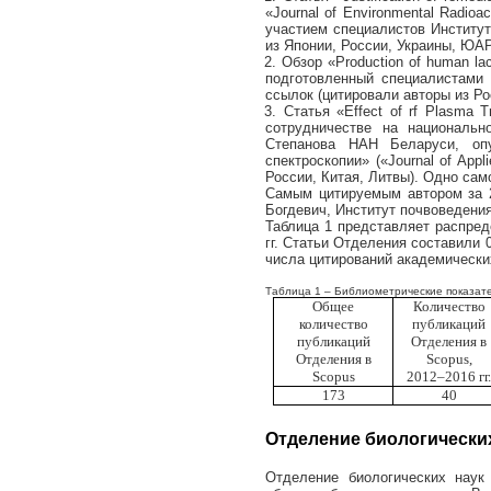
«
Journal
of
Environmental
Radioact
участием специалистов Институ
из Японии, России, Украины, ЮАР
2. Обзор «
Production
of
human
la
подготовленный
специалистами 
ссылок (цитировали авторы из Р
3. Статья «
Effect
of
rf
Plasma
T
сотрудничестве на националь
Степанова НАН Беларуси, оп
спектроскопии» («
Journal
of
Appli
России, Китая, Литвы). Одно сам
Самым цитируемым автором за 20
Богдевич, Институт почвоведени
Таблица 1 представляет распред
гг. Статьи Отделения составили
числа цитирований академически
Таблица 1 – Библиометрические показат
Общее
Количество
количество
публикаций
публикаций
Отделения в
Отделения в
Scopus
,
Scopus
2012–2016 гг
173
40
Отделение биологически
Отделение биологических наук