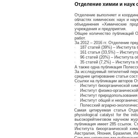
Отделение химии и наук 
Отделение выполняет и координ
областях химических наук и нау
объединения «Химические прод
учреждения и предприятия.
Общее количество публикаций О
работ.
За 2012 – 2016 гг. Отделение пр
·
187 статей (39%) – Института
·
161 статья (33,5%) – Институ
·
96 статей (20%) – Института 
·
35 статей (7,2%) – Института
А также одна публикация Полесск
За исследуемый пятилетний пер
среднее цитирование статьи сост
Ссылки на публикации авторов 
·
Институт биоорганической хим
·
Институт физико-органической
·
Институт природопользования 
·
Институт общей и неорганичес
·
Полесский аграрно-экологичес
Самая
цитируемая
статья
Отде
physiological catalyst for the init
высокорейтинговом
научном
жур
публикация имеет 285 ссылок. С
Института биоорганической хи
Австралия, Япония, Бразилия, Из
Самыми цитируемыми публикациям