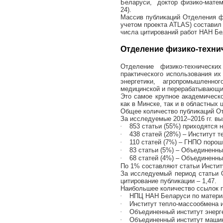
Беларуси, доктор физико-матема
24).
Массив публикаций Отделения фи
учетом проекта
ATLAS
) составил
числа цитирований работ НАН Бе
Отделение физико-техни
Отделение физико-техническ
практического использования и
энергетики, агропромышленно
медицинской и перерабатывающи
Это самое крупное академическ
как в Минске, так и в областных 
Общее количество публикаций О
За исследуемые 2012–2016 гг. в
·
853 статьи (55%) приходятся
·
438 статей (28%) – Институт 
·
110 статей (7%) – ГНПО поро
·
83 статьи (5%) – Объединенн
·
68 статей (4%) – Объединенн
По 1% составляют статьи Инстит
За исследуемый период статьи 
цитирование публикации – 1,47.
Наибольшее количество ссылок п
·
НПЦ НАН Беларуси по материа
·
Институт тепло-массообмена и
·
Объединенный институт энерг
·
Объединенный институт машин