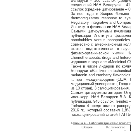
Беларуси – 100 ссылок (средне
соединений НАН Беларуси – 41 
ссылок (среднее цитирование – 0,
За все годы в
Scopus
больше 
thermoregulatory
response
to
sys
Regulatory
Integrative
and
Compara
Института физиологии НАН Бела
Самыми цитируемыми публикаци
публикации Института физиоло
nanobubbles
versus
nanoparticles
совместно с американскими колл
статья, подготовленная в нау
физико-органической химии
chemotherapeutic
drugs
and
hetero
изданная в журнале «
Medicinal
C
Также в числе лидеров по коли
Беларуси «
Rat
liver
mitochondrial
melatonin
and
cranberry
flavonoids
г., при международном (США, Т
медицинский университет, Гродне
из 10 стран), 3 самоцитирования.
Самым цитируемым автором Отде
член-корр. НАН Беларуси В.А. 
публикаций, 945 ссылок,
h
-
index
–
Таблица 4 представляет распре
2016 гг., который составил 1,8
числа цитирований статей НАН Б
Таблица 4 – Библиометрические показат
Общее
Количество