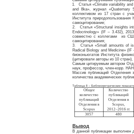
1.
Статья «
Climate
variability
and
and
8
ka
», журнал «
Quaternary
коллективом из 17 стран с уча
Института природопользования 
самоцитирование;
2.
Статья «
Structural
insights
in
Endocrinology
» (
IF
– 3.432), 2013
совместно с коллегами из США
самоцитирования;
3.
Статья «
Small
amounts
of
i
Radical
Biology
and
Medicine
» (
IF
биоконьюгатов Института физик
(цитировали авторы из 10 стран),
Самым цитируемым автором Отдел
наук, профессор, член-корр. НАН
Массив публикаций Отделения з
количества академических публи
Таблица 8 – Библиометрические показате
Общее
Количество
количество
публикаций
публикаций
Отделения в
Отделения в
Scopus
,
Scopus
2012–2016 гг.
3057
480
Вывод
В данной публикации выполнен 