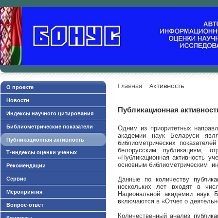
Главная
Активность
О проекте
Новости
Публикационная активность
Индексы научного цитирования
Библиометрические показатели
Одним из приоритетных направл
академии наук Беларуси явля
Публикационная активность
библиометрических показателе
белорусским публикациям, 
Т-индексы оценки ученых
«Публикационная активность уч
основным библиометрическим инд
Рекомендации
Сервис
Данные по количеству публик
нескольких лет входят в числ
Мероприятия
Национальной академии наук Б
включаются в «Отчет о деятельн
Вопрос-ответ
Количественный анализ публика