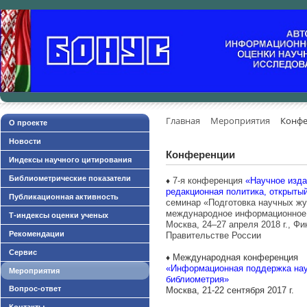
Главная
Мероприятия
Конф
О проекте
Новости
Конференции
Индексы научного цитирования
Библиометрические показатели
7-я конференция
«Научное изда
♦
редакционная политика, открыты
Публикационная активность
семинар «Подготовка научных жу
международное информационное 
Т-индексы оценки ученых
Москва, 24–27 апреля 2018 г., Ф
Рекомендации
Правительстве России
Сервис
Международная конференция
♦
«Информационная поддержка наук
Мероприятия
библиометрия»
Вопрос-ответ
Москва, 21-22 сентября 2017 г.