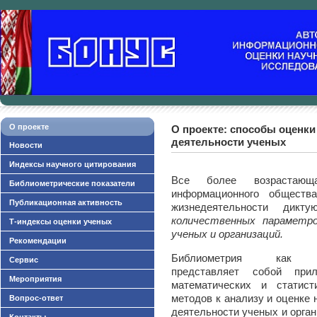
О проекте
О проекте: способы оценки
деятельности ученых
Новости
Индексы научного цитирования
Все более возрастаю
Библиометрические показатели
информационного общест
Публикационная активность
жизнедеятельности дикт
количественных параметр
Т-индексы оценки ученых
ученых и организаций.
Рекомендации
Библиометрия как 
Сервис
представляет собой прил
Мероприятия
математических и статист
методов к анализу и оценке 
Вопрос-ответ
деятельности ученых и орган