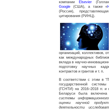
компании
Elsevier
(Голла
Google
(США), а также «
(Россия), представляющ
цитирования (РИНЦ).
организаций, коллективов, 
как международных библиом
вклада в научно-инновационн
подготовку научных кад
контрактов и грантов и т. п
В соответствии с этим в "
государственной системы
(ГСНТИ) на 2016–2018 гг. и 
Беларуси была включена
системы информационного
оценки научной продук
деятельности исследова