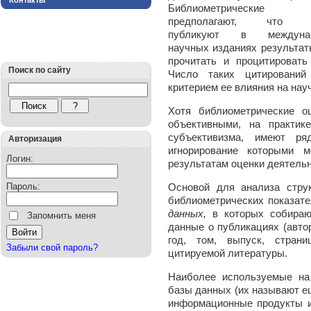
Контакты
Библиометрические о
предполагают, что а
публикуют в междунар
научных изданиях результаты
прочитать и процитировать
Поиск по сайту
Число таких цитировани
критерием ее влияния на нау
Хотя библиометрические о
объективными, на практи
субъективизма, имеют ря
Авторизация
игнорирование которыми 
Логин:
результатам оценки деятельн
Пароль:
Основой для анализа стру
библиометрических показат
данных,
в которых собирают
Запомнить меня
данные о публикациях (автор
год, том, выпуск, стран
Забыли свой пароль?
цитируемой литературы.
Наиболее используемые на
базы данных (их называют ещ
информационные продукты и