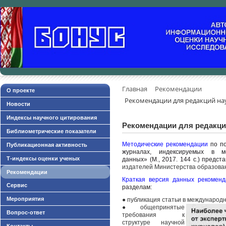
Главная
Рекомендации
О проекте
Рекомендации для редакций н
Новости
Индексы научного цитирования
Рекомендации для редакци
Библиометрические показатели
Методические рекомендации
по по
Публикационная активность
журналах, индексируемых в м
Т-индексы оценки ученых
данных» (М., 2017. 144 с.) предс
издателей Министерства образован
Рекомендации
Краткая версия данных рекоменд
Сервис
разделам:
Мероприятия
●
публикация статьи в международ
● общепринятые
Вопрос-ответ
требования к
структуре научной