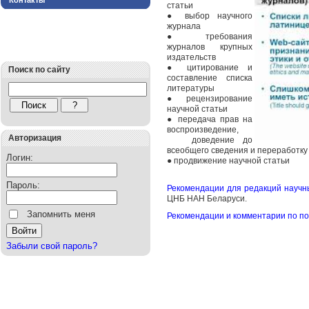
Контакты
статьи
● выбор научного
журнала
● требования
журналов крупных
издательств
● цитирование и
Поиск по сайту
составление списка
литературы
● рецензирование
научной статьи
● передача прав на
воспроизведение,
Авторизация
доведение до
всеобщего сведения и переработку
Логин:
● продвижение научной статьи
Пароль:
Рекомендации для редакций научн
ЦНБ НАН Беларуси.
Запомнить меня
Рекомендации и комментарии по по
Забыли свой пароль?