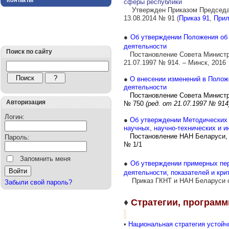
Контакты
сферы республики
Утвержден Приказом Председат
13.08.2014 № 91 (
Приказ 91
,
Прил
●
Об утверждении Положения об 
деятельности
Поиск по сайту
Постановление Совета Министро
21.07.1
997
№ 914. – Минск, 2016
●
О внесении изменений в Полож
деятельности
Постановление Совета Министр
Авторизация
№ 750
(ред. о
т 21.07.1997 № 914
Логин:
●
Об утверждении Методических
научных, научно-технических и 
Постановление НАН Беларуси, 
Пароль:
№ 1/1
Запомнить меня
●
Об утверждении примерных пер
деятельности, показателей и кри
Приказ
ГКНТ и НАН Беларуси о
Забыли свой пароль?
♦
Стратегии, программ
•
Национальная стратегия устойч