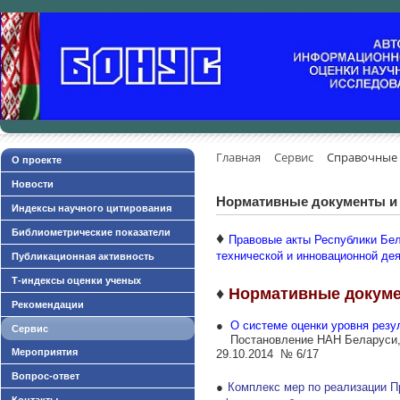
Главная
Сервис
Справочные
О проекте
Новости
Нормативные документы и
Индексы научного цитирования
Библиометрические показатели
♦
Правовые акты Республики Бел
технической и инновационной де
Публикационная активность
Т-индексы оценки ученых
♦
Нормативные докуме
Рекомендации
●
О системе оценки уровня рез
Сервис
Постановление НАН Беларуси, 
Мероприятия
29.10.2014 № 6/17
Вопрос-ответ
●
Комплекс мер по реализации 