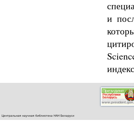
специ
и пос
кото
цитир
Scien
индек
Центральная научная библиотека НАН Беларуси